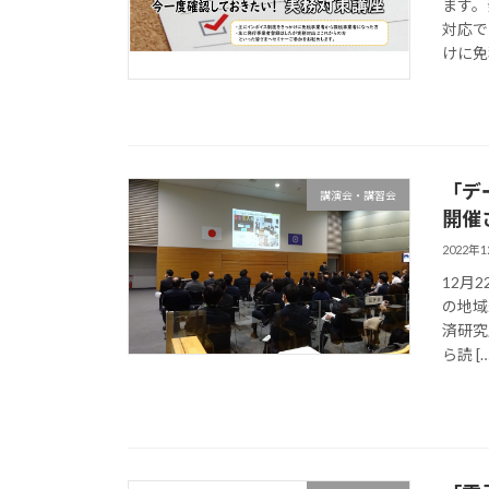
ます。
対応で
けに免
「デ
講演会・講習会
開催
2022年
12月
の地域
済研究
ら読 […