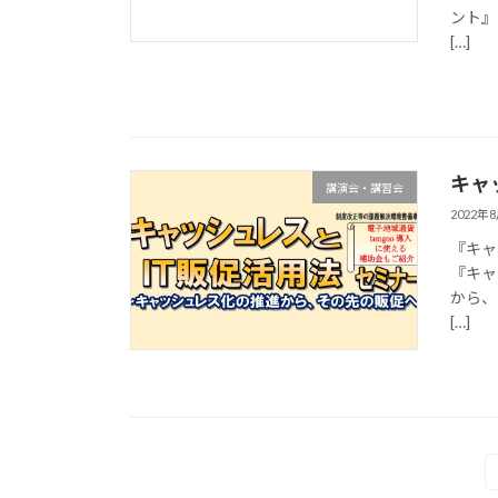
ント』
[…]
キャ
講演会・講習会
2022年
『キャ
『キャ
から、
[…]
投