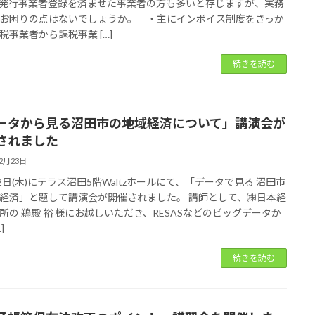
発行事業者登録を済ませた事業者の方も多いと存じますが、実務
お困りの点はないでしょうか。 ・主にインボイス制度をきっか
税事業者から課税事業 […]
続きを読む
ータから見る沼田市の地域経済について」講演会が
されました
12月23日
22日(木)にテラス沼田5階Waltzホールにて、「データで見る 沼田市
経済」と題して講演会が開催されました。 講師として、㈱日本経
所の 鵜殿 裕 様にお越しいただき、RESASなどのビッグデータか
]
続きを読む