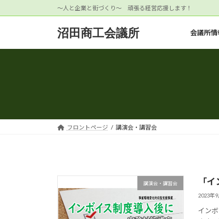
コ
ナ
～人と企業と街づくり～ 頑張る経営応援します！
ン
ビ
テ
ゲ
沼田商工会議所
会議所情
ン
ー
ツ
シ
へ
ョ
ス
ン
キ
に
ッ
移
プ
動
フロントページ
講演会・講習会
「イ
講演会・講習会
2023年
インボ