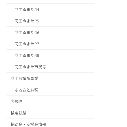
商工ぬまたR4
商工ぬまたR5
商工ぬまたR6
商工ぬまたR7
商工ぬまたR8
商工ぬまた市民号
商工会議所事業
ふるさと納税
広観連
検定試験
補助金・支援金情報