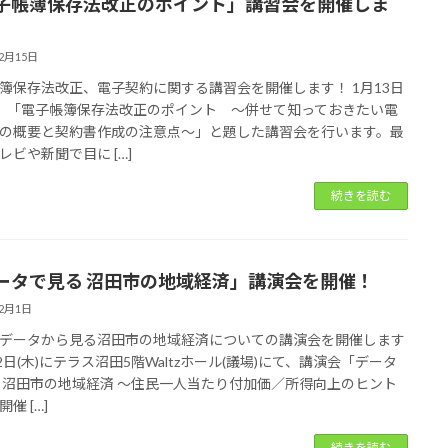
子帳簿保存法改正のポイント」講習会を開催しま
12月15日
簿保存法改正、電子契約に関する講習会を開催します！ 1月13日
に、「電子帳簿保存法改正のポイント ～併せて知っておきたい電
の概要と契約書作成の注意点～」と題した講習会を行います。最
レビや新聞で目に […]
続きを読む
ータで見る 沼田市の地域経済」講演会を開催！
12月1日
データから見る沼田市の地域経済についての講演会を開催します
22日(木)にテラス沼田5階Waltzホール(議場)にて、講演会「データ
 沼田市の地域経済 ～住民一人当たり付加価／所得向上のヒント
催 […]
続きを読む