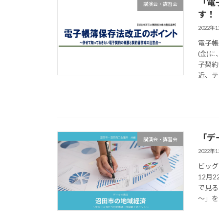
「電
講演会・講習会
す！
2022年
電子帳
(金)
子契約
近、テ
「デ
講演会・講習会
2022年
ビッグ
12月
で見る
～」を開