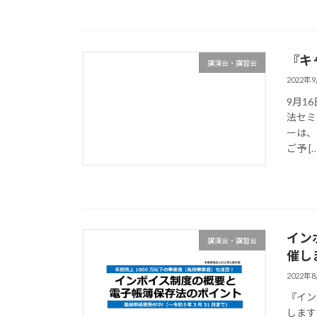
『キ
講演会・講習会
2022年
9月1
法セミ
ーは、
ご予 […
イン
講演会・講習会
催し
2022年
『イン
します