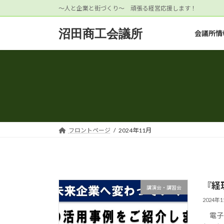
コ
ナ
～人と企業と街づくり～ 頑張る経営応援します！
ン
ビ
テ
ゲ
沼田商工会議所
会議所情
ン
ー
ツ
シ
へ
ョ
ス
ン
キ
に
ッ
移
プ
動
フロントページ
2024年11月
『経
講演会・講習会
2024年
電子帳