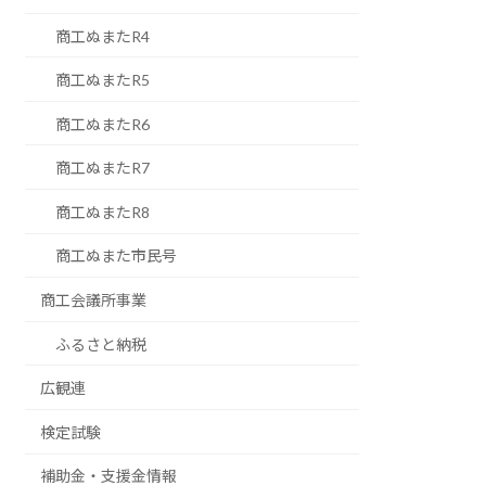
商工ぬまたR4
商工ぬまたR5
商工ぬまたR6
商工ぬまたR7
商工ぬまたR8
商工ぬまた市民号
商工会議所事業
ふるさと納税
広観連
検定試験
補助金・支援金情報