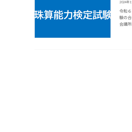
2024年
令和６
験の合
会議所 