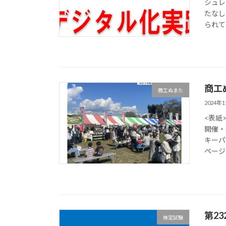
シュレ
たなし
られて
商工
商工ぬまた
2024年
<表紙
開催・
キーパ
ページ＞
第2
検定試験