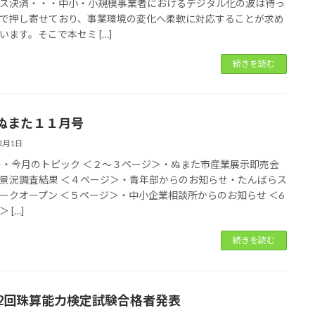
ス決済・・・中小・小規模事業者におけるデジタル化の波は待っ
で押し寄せており、事業環境の変化へ柔軟に対応することが求め
います。そこで本セミ […]
続きを読む
ぬまた１１月号
11月1日
>・今月のトピック ＜２～３ページ＞・ぬまた市産業展示即売会
景況調査結果 ＜４ページ＞・青年部からのお知らせ・たんばらス
ークオープン ＜５ページ＞・中小企業相談所からのお知らせ ＜6
 […]
続きを読む
32回珠算能力検定試験合格者発表