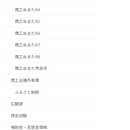
商工ぬまたR4
商工ぬまたR5
商工ぬまたR6
商工ぬまたR7
商工ぬまたR8
商工ぬまた市民号
商工会議所事業
ふるさと納税
広観連
検定試験
補助金・支援金情報