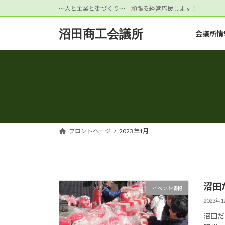
コ
ナ
～人と企業と街づくり～ 頑張る経営応援します！
ン
ビ
テ
ゲ
沼田商工会議所
会議所情
ン
ー
ツ
シ
へ
ョ
ス
ン
キ
に
ッ
移
プ
動
フロントページ
2023年1月
沼田
イベント情報
2023年
沼田だ