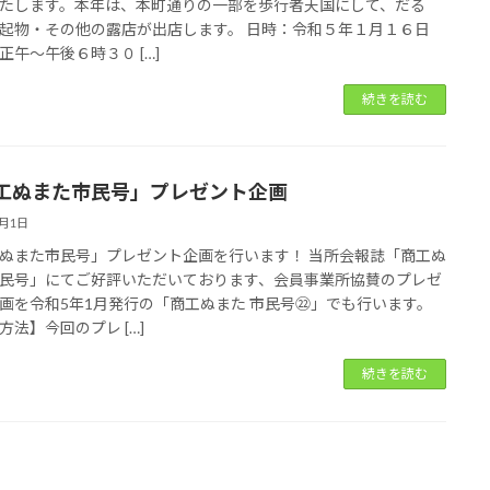
たします。本年は、本町通りの一部を歩行者天国にして、だる
起物・その他の露店が出店します。 日時：令和５年１月１６日
正午～午後６時３０ […]
続きを読む
工ぬまた市民号」プレゼント企画
1月1日
ぬまた市民号」プレゼント企画を行います！ 当所会報誌「商工ぬ
民号」にてご好評いただいております、会員事業所協賛のプレゼ
画を令和5年1月発行の「商工ぬまた 市民号㉒」でも行います。
方法】今回のプレ […]
続きを読む