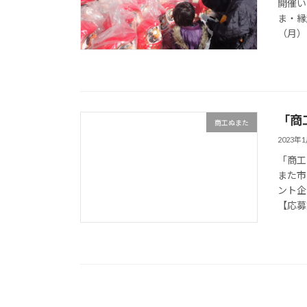
開催い
ま・縁
（月）
「商
商工ぬまた
2023年
「商工
また市
ント企
【応募