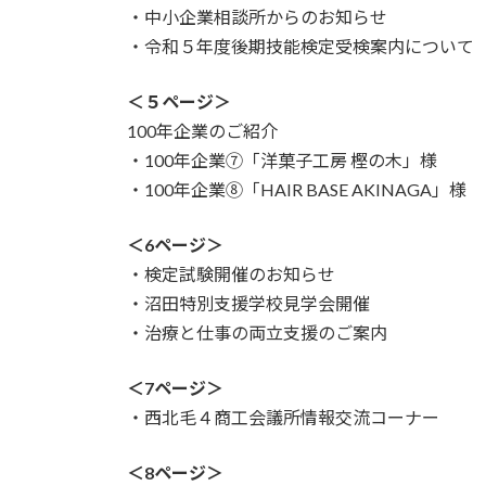
・中小企業相談所からのお知らせ
・令和５年度後期技能検定受検案内について
＜５ページ＞
100年企業のご紹介
・100年企業⑦「洋菓子工房 樫の木」様
・100年企業⑧「HAIR BASE AKINAGA」様
＜6ページ＞
・検定試験開催のお知らせ
・沼田特別支援学校見学会開催
・治療と仕事の両立支援のご案内
＜7ページ＞
・西北毛４商工会議所情報交流コーナー
＜8ページ＞