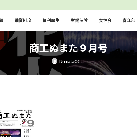
報
融資制度
福利厚生
労働保険
女性会
青年部
商工ぬまた９月号
NumataCCI