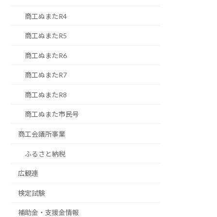
商工ぬまたR4
商工ぬまたR5
商工ぬまたR6
商工ぬまたR7
商工ぬまたR8
商工ぬまた市民号
商工会議所事業
ふるさと納税
広観連
検定試験
補助金・支援金情報