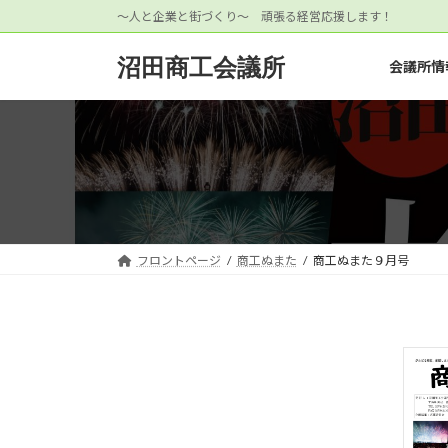
コ
ナ
～人と企業と街づくり～ 頑張る経営応援します！
ン
ビ
テ
ゲ
沼田商工会議所
会議所情
ン
ー
ツ
シ
へ
ョ
ス
ン
キ
に
ッ
移
プ
動
フロントページ
商工ぬまた
商工ぬまた９月号