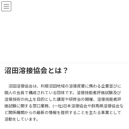
コ
ナ
沼田商工会議所
ン
ビ
テ
ゲ
ン
ー
ツ
シ
沼田溶接協会
へ
ョ
ス
ン
キ
に
ッ
移
フロントページ
沼田溶接協会
プ
動
沼田溶接協会とは？
沼田溶接協会は、利根沼田地域の溶接産業に携わる企業並びに
個人の会員で構成されている団体です。溶接技能者評価試験及び
溶接技術の向上を目的とした講習や研修会の開催、溶接技能者評
価試験に関する窓口業務、(一社)日本溶接協会や群馬県溶接協会な
ど関係機関からの最新の情報を提供することを主たる事業として
活動をしています。