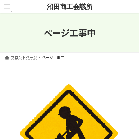
コ
ナ
沼田商工会議所
ン
ビ
テ
ゲ
ン
ー
ツ
シ
ページ工事中
へ
ョ
ス
ン
キ
に
ッ
移
フロントページ
ページ工事中
プ
動